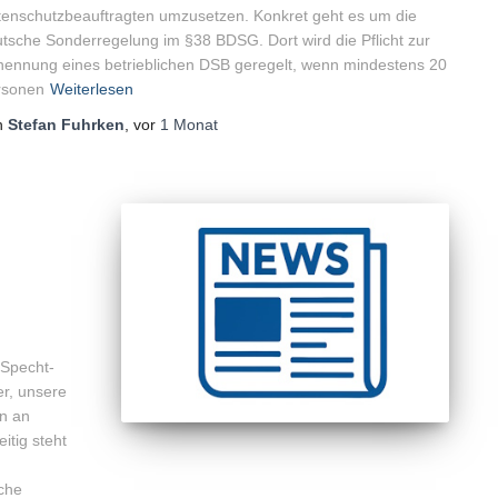
enschutzbeauftragten umzusetzen. Konkret geht es um die
tsche Sonderregelung im §38 BDSG. Dort wird die Pflicht zur
ennung eines betrieblichen DSB geregelt, wenn mindestens 20
rsonen
Weiterlesen
n
Stefan Fuhrken
, vor
1 Monat
 Specht-
er, unsere
n an
itig steht
sche