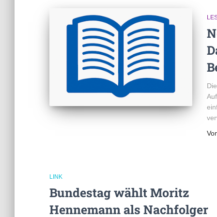
LE
N
D
B
Die
Auf
ein
ver
Vo
LINK
Bundestag wählt Moritz
Hennemann als Nachfolger