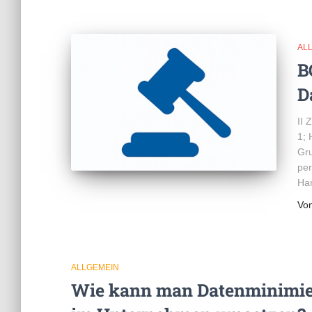
AL
B
D
II 
1; 
Gru
per
Han
Vo
ALLGEMEIN
Wie kann man Datenminimi