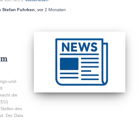
n
Stefan Fuhrken
, vor
2 Monaten
em
ungs-und-
lt
wacht die
(EU)
Stellen des
nd. Der Data