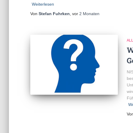
Weiterlesen
Von
Stefan Fuhrken
, vor
2 Monaten
AL
W
G
NIS
bes
Unt
wir
Füh
We
Vo