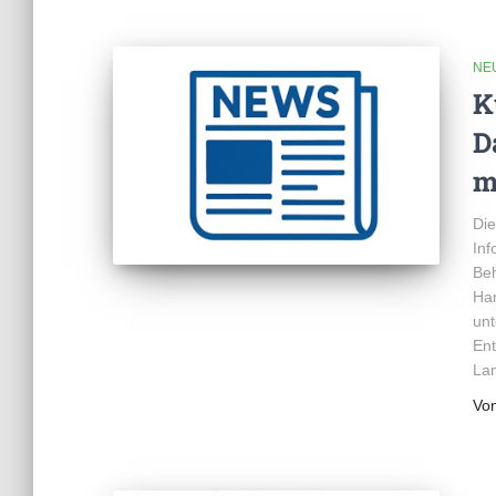
NE
K
D
m
Die
Inf
Beh
Han
unt
Ent
Lan
Vo