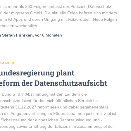
eits mehr als 360 Folgen umfasst der Podcast „Datenschutz
k“ der migosens GmbH. Die aktuelle Folge befasst sich mit dem
ema KI-Apps und deren Umgang mit Nutzerdaten. Neue Folgen
cheinen wöchentlich.
n
Stefan Fuhrken
, vor
6 Monaten
LGEMEIN
undesregierung plant
eform der Datenschutzaufsicht
 Bund wird in Abstimmung mit den Ländern die
enschutzaufsicht für den nichtöffentlichen Bereich bis
testens 31.12.2027 reformieren und dabei gegebenenfalls
h die Aufgabenverteilung im Föderalstaat neu justieren. Ziel ist
 Sicherstellung der einheitlichen Rechtsauslegung und -
endung sowie Erhöhung der Effizienz im Zusammenspiel der