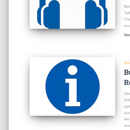
Ber
Tal
Th
ers
Vo
AL
B
R
Der
Dat
spä
auc
die
anw