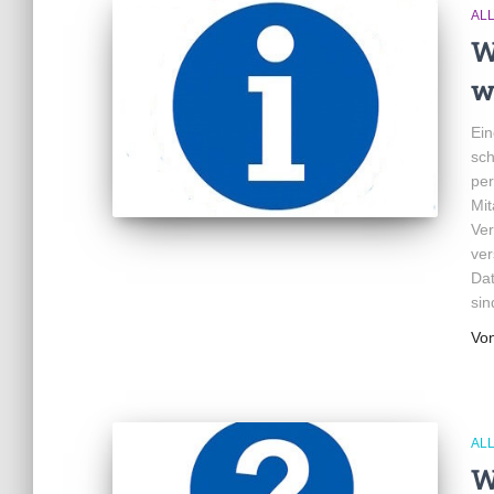
AL
W
w
Ein
sch
per
Mit
Ver
ver
Dat
sin
Vo
AL
W