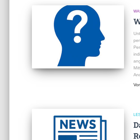
WAS
W
Unt
per
Per
ind
ang
Mit
Ano
Vo
LE
D
R