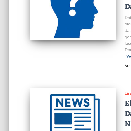
D
Da
dig
dab
gen
läs
Dat
We
Vo
LE
E
D
N