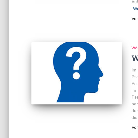
Auf
We
Vo
WAS
W
Im 
Ps
Pse
im 
Pse
per
dur
die
Vo