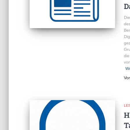
D
Die
des
Ber
Dig
gez
Gr
die
von
We
Vo
LE
H
T