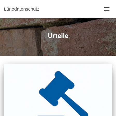
Lünedatenschutz
NAVI
Urteile