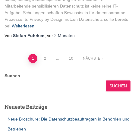
Mitarbeitende sensibilisieren Datenschutz ist keine reine IT-
Aufgabe. Schulungen schaffen Bewusstsein für datensparsame
Prozesse. 5. Privacy by Design nutzen Datenschutz sollte bereits
bei
Weiterlesen
Von
Stefan Fuhrken
, vor
2 Monaten
Seitennummerierung
1
2
…
10
NÄCHSTE
der
Suchen
Beiträge
SUCHEN
Neueste Beiträge
Neue Broschüre: Die Datenschutzbeauftragten in Behörden und
Betrieben