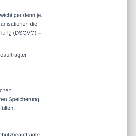
ichtiger denn je.
anisationen die
rdnung (DSGVO) –
eauftragter
ichen
ren Speicherung.
füllen.
chutzbeauftragte