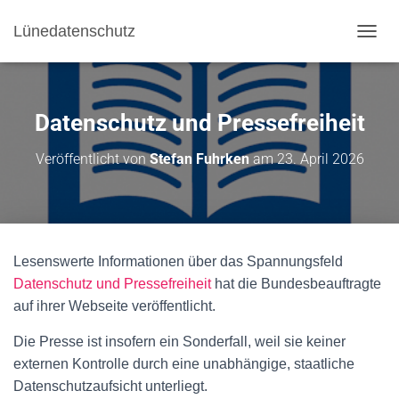
Lünedatenschutz
NAVI
Datenschutz und Pressefreiheit
Veröffentlicht von
Stefan Fuhrken
am
23. April 2026
Lesenswerte Informationen über das Spannungsfeld
Datenschutz und Pressefreiheit
hat die Bundesbeauftragte
auf ihrer Webseite veröffentlicht.
Die Presse ist insofern ein Sonderfall, weil sie keiner
externen Kontrolle durch eine unabhängige, staatliche
Datenschutzaufsicht unterliegt.