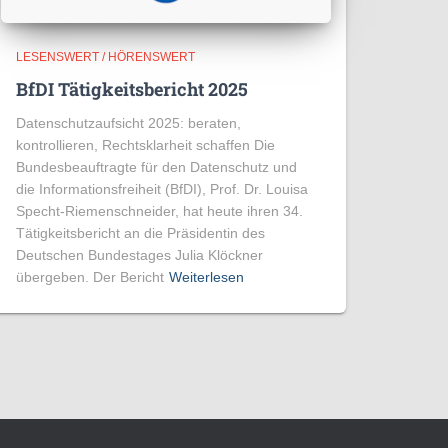
LESENSWERT / HÖRENSWERT
BfDI Tätigkeitsbericht 2025
Datenschutzaufsicht 2025: beraten,
kontrollieren, Rechtsklarheit schaffen Die
Bundesbeauftragte für den Datenschutz und
die Informationsfreiheit (BfDI), Prof. Dr. Louisa
Specht-Riemenschneider, hat heute ihren 34.
Tätigkeitsbericht an die Präsidentin des
Deutschen Bundestages Julia Klöckner
übergeben. Der Bericht
Weiterlesen