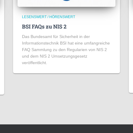
LESENSWERT / HÖRENSWERT
BSI FAQs zu NIS 2
Das Bundesamt für Sicherheit in der
Informationstechnik BSI hat eine umfangreiche
FAQ Sammlung zu den Regularien von NIS 2
und dem NIS 2 Umsetzungsgesetz
veröffentlicht.